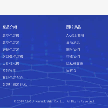
產品介紹
關於源品
真空包裝機
AK線上商城
真空包裝袋
最新消息
夾鏈包裝袋
關於我們
封口機 包裝機
聯絡我們
日期標示機
隱私權政策
盒類容器
回首頁
其他包裝 配件
客製印刷袋 貼紙
© 2019 A&K Union Industrial Co., Ltd. All Rights Reserved.