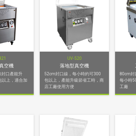
421
UV-520
真空機
落地型真空機
線封口產能升
52cm封口線，每小時約可300
80cm
0包以上，適合加
包以上，產能升級節省工時，商
每小時5
店工廠使用方便
工廠