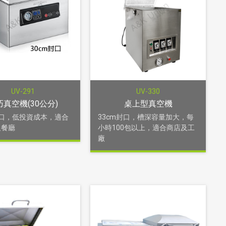
UV-291
UV-330
巧真空機(30公分)
桌上型真空機
封口，低投資成本，適合
33cm封口，槽深容量加大，每
及餐廳
小時100包以上，適合商店及工
廠