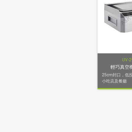
UV-
輕巧真空機
25cm封口，低
小吃店及餐廳