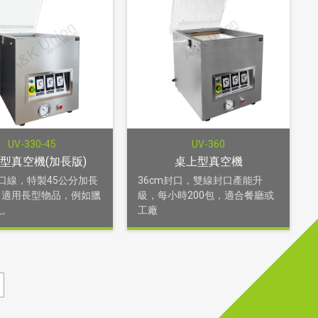
UV-330-45
UV-360
型真空機(加長版)
桌上型真空機
封口線，特製45公分加長
36cm封口，雙線封口產能升
，適用長型物品，例如臘
級，每小時200包，適合餐廳或
魚。
工廠