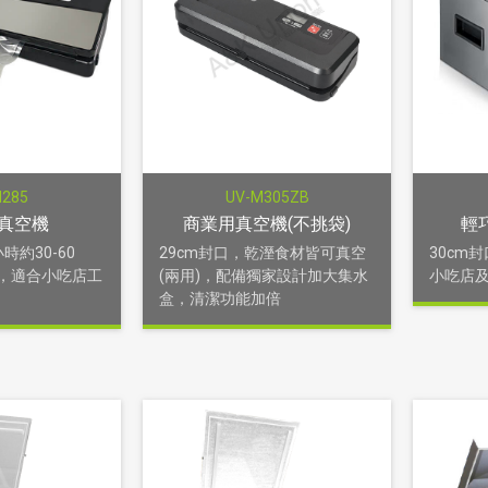
M285
UV-M305ZB
真空機
商業用真空機(不挑袋)
輕
時約30-60
29cm封口，乾溼食材皆可真空
30cm
，適合小吃店工
(兩用)，配備獨家設計加大集水
小吃店
盒，清潔功能加倍