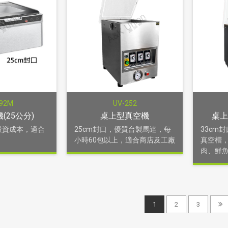
292M
UV-252
(25公分)
桌上型真空機
桌上
投資成本，適合
25cm封口，優質台製馬達，每
33cm
小時60包以上，適合商店及工廠
真空槽
肉、鮮
1
2
3