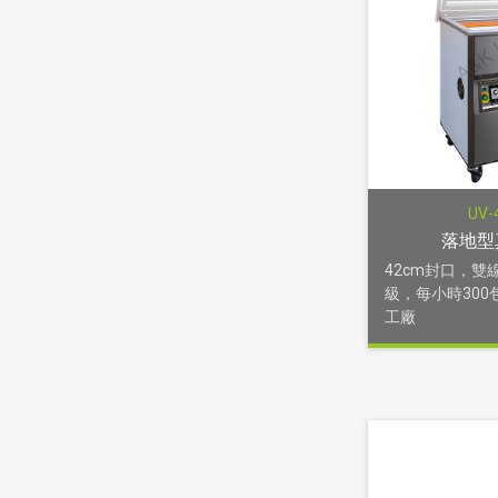
UV-
落地型
42cm封口，雙
級，每小時30
工廠