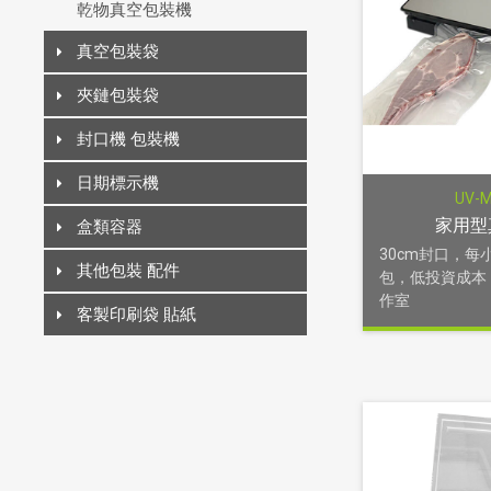
乾物真空包裝機
真空包裝袋
夾鏈包裝袋
封口機 包裝機
日期標示機
UV-
家用型
盒類容器
30cm封口，每小
其他包裝 配件
包，低投資成本
作室
客製印刷袋 貼紙