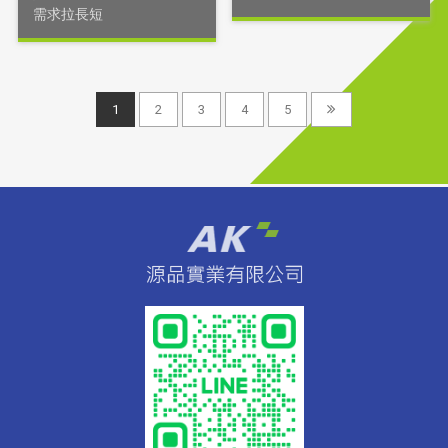
需求拉長短
1
2
3
4
5