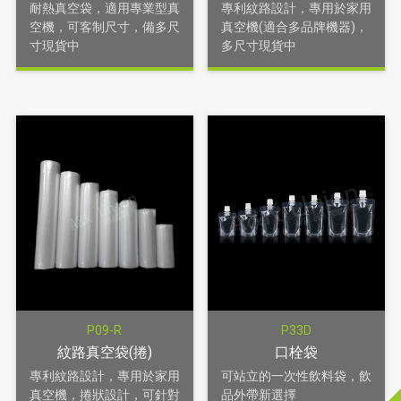
耐熱真空袋，適用專業型真
專利紋路設計，專用於家用
空機，可客制尺寸，備多尺
真空機(適合多品牌機器)，
寸現貨中
多尺寸現貨中
P09-R
P33D
紋路真空袋(捲)
口栓袋
專利紋路設計，專用於家用
可站立的一次性飲料袋，飲
真空機，捲狀設計，可針對
品外帶新選擇