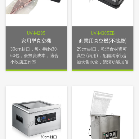
UV-M285
UV-M305ZB
家用型真空機
商業用真空機(不挑袋)
30cm封口，每小時約30-
29cm封口，乾溼食材皆可
60包，低投資成本，適合
真空 (兩用)，配備獨家設計
小吃店工作室
加大集水盒，清潔功能加倍