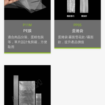
P11M
PP05
PE膜
蛋捲袋
適合肉品分裝、蛋糕包裝
蛋捲袋 霧面雪花款 /霧面
等，單片設計免剪裁，方便
款，提升產品價值
取用