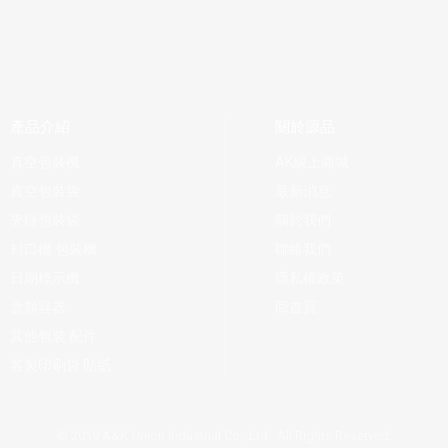
產品介紹
關於源品
真空包裝機
AK線上商城
真空包裝袋
最新消息
夾鏈包裝袋
關於我們
封口機 包裝機
聯絡我們
日期標示機
隱私權政策
盒類容器
回首頁
其他包裝 配件
客製印刷袋 貼紙
© 2019 A&K Union Industrial Co., Ltd. All Rights Reserved.