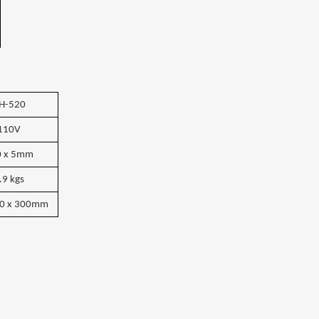
H-520
110V
 x 5mm
.9 kgs
80 x 300mm