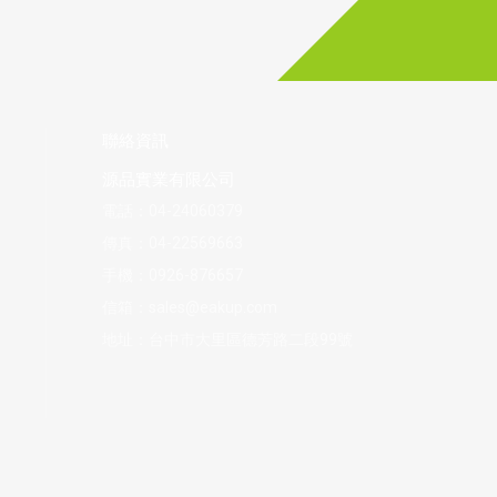
聯絡資訊
源品實業有限公司
電話：
04-24060379
傳真：04-22569663
手機：
0926-876657
信箱：
sales@eakup.com
地址：
台中市大里區德芳路二段99號