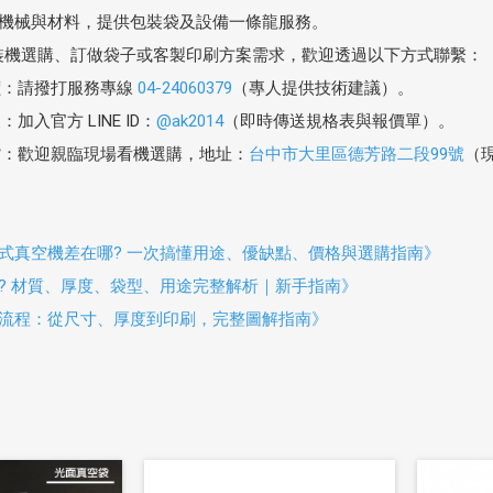
機械與材料，提供包裝袋及設備一條龍服務。
裝機選購、訂做袋子或客製印刷方案需求，歡迎透過以下方式聯繫：
價：請撥打服務專線
04-24060379
（專人提供技術建議）。
加入官方 LINE ID：
@ak2014
（即時傳送規格表與報價單）。
貨：歡迎親臨現場看機選購，地址：
台中市大里區德芳路二段99號
（
抽式真空機差在哪? 一次搞懂用途、優缺點、價格與選購指南》
? 材質、厚度、袋型、用途完整解析｜新手指南》
流程：從尺寸、厚度到印刷，完整圖解指南》