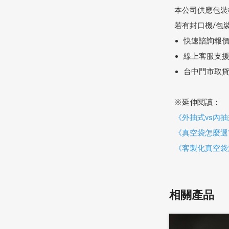
本公司供應包裝
若有封口機/包
快速諮詢報
線上客服支援：
台中門市取
※延伸閱讀：
《外抽式vs內
《真空袋怎麼選
《客製化真空袋
相關產品