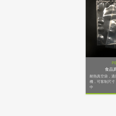
P
食品
耐熱真空袋，適
機，可客制尺寸
中