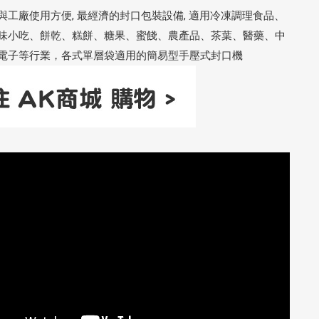
與工廠使用方便, 最經濟的封口包裝設備, 適用冷凍調理食品、
味小吃、餅乾、糕餅、糖果、蜜餞、農產品、茶葉、醫藥、中
電子等行業，各式單層袋適用的簡易型手壓式封口機