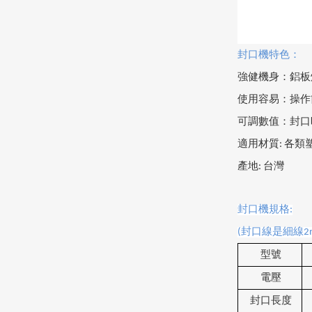
封口機
特色：
強健機身：鋁板
使用容易
：操作
可調數值：封口
適用材質
:
各類
產地
:
台灣
封口機規格
:
(
封口線是細線
2
型號
電壓
封口長度