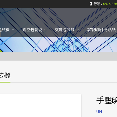
行動 /
0926-87
包裝機
真空包裝袋
夾鏈包裝袋
客製印刷袋 貼紙
裝機
手壓
UH