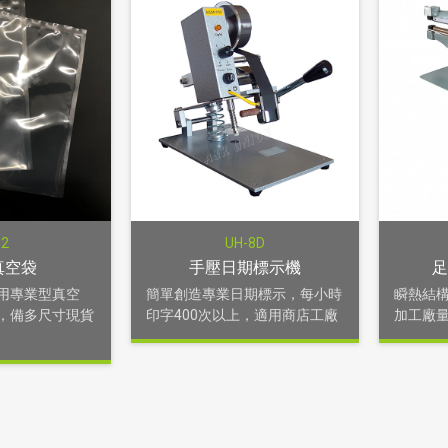
02
UH-8D
真空袋
手壓日期標示機
足
用專業型真空
簡單創造專業日期標示，每小時
瞬熱結
，備多尺寸現貨
印字400次以上，適用商店工廠
加工廠