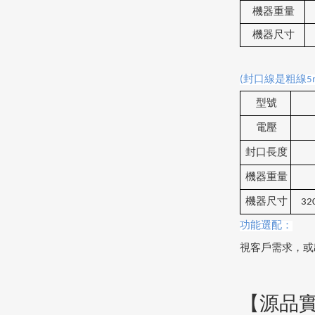
機器重量
機器尺寸
(
封口線是粗線
5
型號
電壓
封口長度
機器重量
機器尺寸
320
功能選配：
視客戶需求，或
【源品